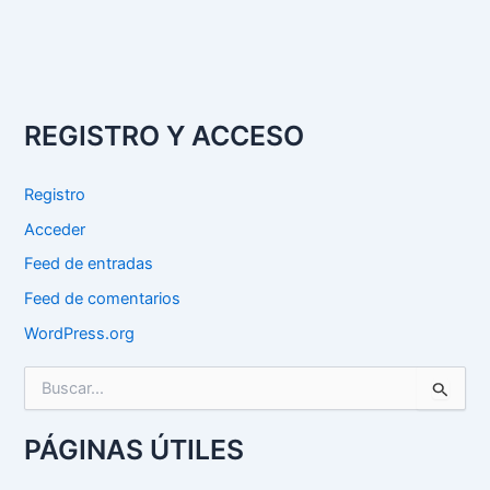
REGISTRO Y ACCESO
Registro
Acceder
Feed de entradas
Feed de comentarios
WordPress.org
B
u
s
c
PÁGINAS ÚTILES
a
r