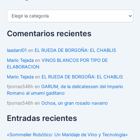
C
a
t
e
Comentarios recientes
g
o
r
laadanl01
en
EL RUEDA DE BORGOÑA: EL CHABLIS
í
Mario Tejada
en
VINOS BLANCOS POR TIPO DE
a
ELABORACION
s
Mario Tejada
en
EL RUEDA DE BORGOÑA: EL CHABLIS
fporras546h
en
GARUM, de la delicatessen del Imperio
Romano al umami gaditano
fporras546h
en
Ochoa, un gran rosado navarro
Entradas recientes
«Sommelier Robótico: Un Maridaje de Vino y Tecnología»