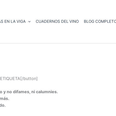
S EN LA VIGA
CUADERNOS DEL VINO
BLOG COMPLET
ETIQUETA[/button]
y no difames, ni calumnies.
emás.
do.