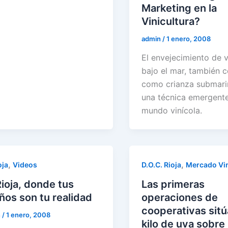
Marketing en la
Vinicultura?
admin
/
1 enero, 2008
El envejecimiento de 
bajo el mar, también 
como crianza submari
una técnica emergente
mundo vinícola.
,
,
oja
Videos
D.O.C. Rioja
Mercado Vin
Rioja, donde tus
Las primeras
ños son tu realidad
operaciones de
cooperativas sitú
n
/
1 enero, 2008
kilo de uva sobre