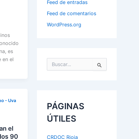
Feed de entradas
Feed de comentarios
WordPress.org
vinos
conocido
na, es
 en el
B
u
s
c
a
r
p
o - Uva
PÁGINAS
o
r
ÚTILES
:
an el
 los 90
CRDOC Rioja