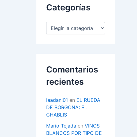
Categorías
C
a
t
e
g
o
r
Comentarios
í
a
recientes
s
laadanl01
en
EL RUEDA
DE BORGOÑA: EL
CHABLIS
Mario Tejada
en
VINOS
BLANCOS POR TIPO DE