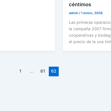
céntimos
admin
/
1 enero, 2008
Las primeras operaci
la campaña 2007 firm
cooperativas y bodega
el precio de la uva tin
1
…
61
62