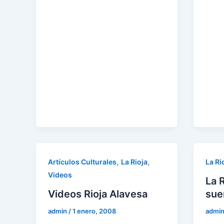
,
,
Artículos Culturales
La Rioja
La Ri
Videos
La 
Videos Rioja Alavesa
sue
admin
/
1 enero, 2008
admi