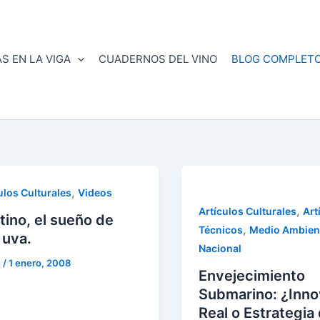
S EN LA VIGA
CUADERNOS DEL VINO
BLOG COMPLET
,
ulos Culturales
Videos
,
Artículos Culturales
Art
tino, el sueño de
,
Técnicos
Medio Ambien
 uva.
Nacional
n
/
1 enero, 2008
Envejecimiento
Submarino: ¿Inno
Real o Estrategia