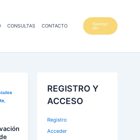
Suscripc
O
CONSULTAS
CONTACTO
ión
REGISTRO Y
ículos
ACCESO
,
te
Registro
vación
Acceder
 de