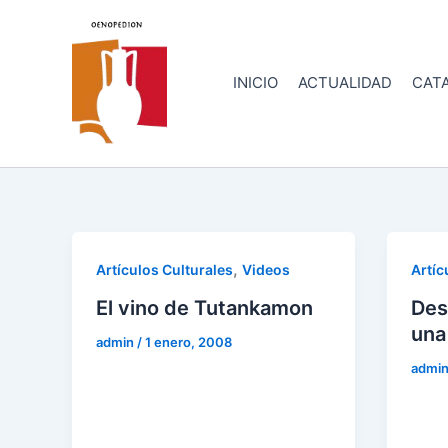
Ir
al
contenido
INICIO
ACTUALIDAD
CATA
,
Artículos Culturales
Videos
Artíc
El vino de Tutankamon
Des
una
admin
/
1 enero, 2008
admi