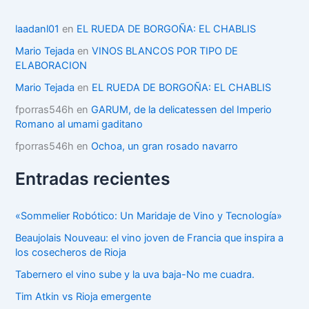
g
o
r
laadanl01
en
EL RUEDA DE BORGOÑA: EL CHABLIS
í
Mario Tejada
en
VINOS BLANCOS POR TIPO DE
a
ELABORACION
s
Mario Tejada
en
EL RUEDA DE BORGOÑA: EL CHABLIS
fporras546h
en
GARUM, de la delicatessen del Imperio
Romano al umami gaditano
fporras546h
en
Ochoa, un gran rosado navarro
Entradas recientes
«Sommelier Robótico: Un Maridaje de Vino y Tecnología»
Beaujolais Nouveau: el vino joven de Francia que inspira a
los cosecheros de Rioja
Tabernero el vino sube y la uva baja-No me cuadra.
Tim Atkin vs Rioja emergente