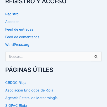
REGISTRO Y ACCESO
Registro
Acceder
Feed de entradas
Feed de comentarios
WordPress.org
B
u
s
c
PÁGINAS ÚTILES
a
r
p
CRDOC Rioja
o
Asociación Enólogos de Rioja
r
:
Agencia Estatal de Meteorología
SIGPAC RIoja