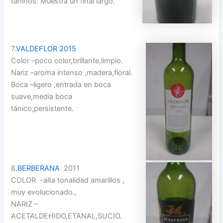
taninos. Muestra un final largo.
7.
VALDEFLOR 2015
Color –poco color,brillante,limpio.
Nariz –aroma intenso ,madera,floral.
Boca –ligero ,entrada en boca
suave,media boca
tánico,persistente.
8
.BERBERANA
2011
COLOR -alta tonalidad amarillos ,
muy evolucionado.,
NARIZ –
ACETALDEHIDO,ETANAL,SUCIO.