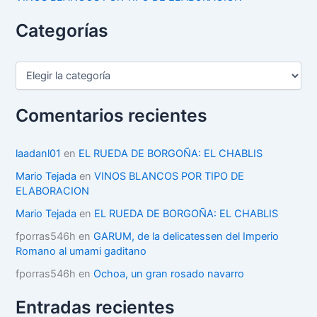
Categorías
C
a
t
e
Comentarios recientes
g
o
r
laadanl01
en
EL RUEDA DE BORGOÑA: EL CHABLIS
í
Mario Tejada
en
VINOS BLANCOS POR TIPO DE
a
ELABORACION
s
Mario Tejada
en
EL RUEDA DE BORGOÑA: EL CHABLIS
fporras546h
en
GARUM, de la delicatessen del Imperio
Romano al umami gaditano
fporras546h
en
Ochoa, un gran rosado navarro
Entradas recientes