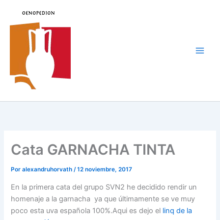
Ir
al
contenido
Main
Men
Cata GARNACHA TINTA
Por
alexandruhorvath
/
12 noviembre, 2017
En la primera cata del grupo SVN2 he decidido rendir un
homenaje a la garnacha ya que últimamente se ve muy
poco esta uva española 100%.Aqui es dejo el
linq de la