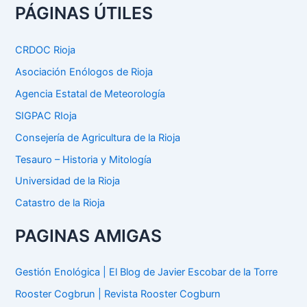
c
PÁGINAS ÚTILES
a
r
p
CRDOC Rioja
o
Asociación Enólogos de Rioja
r
:
Agencia Estatal de Meteorología
SIGPAC RIoja
Consejería de Agricultura de la Rioja
Tesauro – Historia y Mitología
Universidad de la Rioja
Catastro de la Rioja
PAGINAS AMIGAS
Gestión Enológica | El Blog de Javier Escobar de la Torre
Rooster Cogbrun | Revista Rooster Cogburn