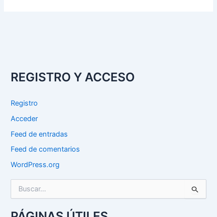
REGISTRO Y ACCESO
Registro
Acceder
Feed de entradas
Feed de comentarios
WordPress.org
B
u
s
c
PÁGINAS ÚTILES