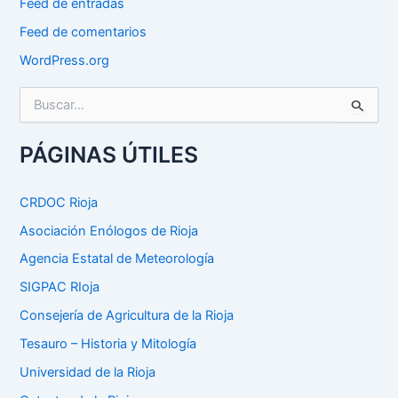
Feed de entradas
Feed de comentarios
WordPress.org
B
u
s
c
PÁGINAS ÚTILES
a
r
p
CRDOC Rioja
o
Asociación Enólogos de Rioja
r
:
Agencia Estatal de Meteorología
SIGPAC RIoja
Consejería de Agricultura de la Rioja
Tesauro – Historia y Mitología
Universidad de la Rioja