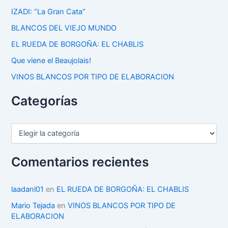
IZADI: “La Gran Cata”
BLANCOS DEL VIEJO MUNDO
EL RUEDA DE BORGOÑA: EL CHABLIS
Que viene el Beaujolais!
VINOS BLANCOS POR TIPO DE ELABORACION
Categorías
C
a
t
e
Comentarios recientes
g
o
r
laadanl01
en
EL RUEDA DE BORGOÑA: EL CHABLIS
í
Mario Tejada
en
VINOS BLANCOS POR TIPO DE
a
ELABORACION
s