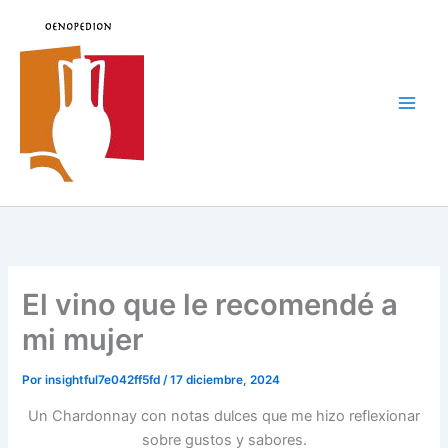
Ir
al
contenido
Main
Men
El vino que le recomendé a
mi mujer
Por
insightful7e042ff5fd
/
17 diciembre, 2024
Un Chardonnay con notas dulces que me hizo reflexionar
sobre gustos y sabores.