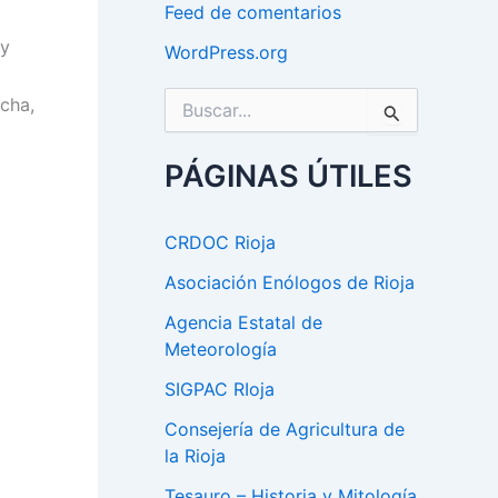
Feed de comentarios
 y
WordPress.org
B
cha,
u
s
c
PÁGINAS ÚTILES
a
r
p
CRDOC Rioja
o
r
Asociación Enólogos de Rioja
:
Agencia Estatal de
Meteorología
SIGPAC RIoja
Consejería de Agricultura de
la Rioja
Tesauro – Historia y Mitología