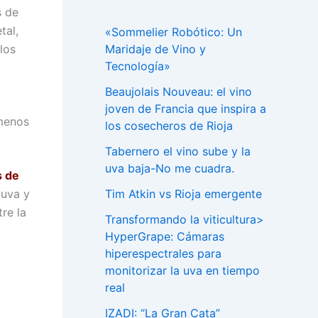
s de
tal,
«Sommelier Robótico: Un
Maridaje de Vino y
los
Tecnología»
Beaujolais Nouveau: el vino
joven de Francia que inspira a
 menos
los cosecheros de Rioja
Tabernero el vino sube y la
uva baja-No me cuadra.
s de
Tim Atkin vs Rioja emergente
 uva y
re la
Transformando la viticultura>
HyperGrape: Cámaras
hiperespectrales para
monitorizar la uva en tiempo
real
IZADI: “La Gran Cata”