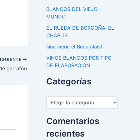
BLANCOS DEL VIEJO
MUNDO
EL RUEDA DE BORGOÑA: EL
CHABLIS
Que viene el Beaujolais!
VINOS BLANCOS POR TIPO
IGUIENTE
DE ELABORACION
de garrafón
Categorías
C
a
t
e
Comentarios
g
o
recientes
r