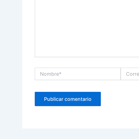
Nombre*
Correo
electróni