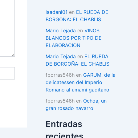
í
a
laadanl01
en
EL RUEDA DE
s
BORGOÑA: EL CHABLIS
Mario Tejada
en
VINOS
BLANCOS POR TIPO DE
ELABORACION
Mario Tejada
en
EL RUEDA
DE BORGOÑA: EL CHABLIS
fporras546h
en
GARUM, de la
delicatessen del Imperio
Romano al umami gaditano
fporras546h
en
Ochoa, un
gran rosado navarro
Entradas
recientes