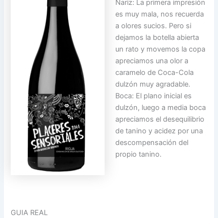
Nariz: La primera impresión
es muy mala, nos recuerda
a olores sucios. Pero si
dejamos la botella abierta
un rato y movemos la copa
apreciamos una olor a
caramelo de Coca-Cola
dulzón muy agradable.
Boca: El plano inicial es
dulzón, luego a media boca
apreciamos el desequilibrio
de tanino y acidez por una
descompensación del
propio tanino.
GUIA REAL