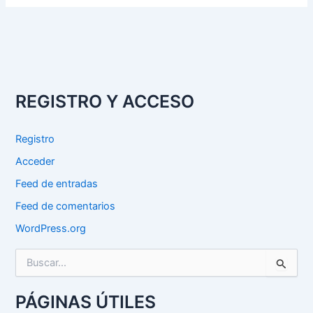
REGISTRO Y ACCESO
Registro
Acceder
Feed de entradas
Feed de comentarios
WordPress.org
B
u
s
c
PÁGINAS ÚTILES
a