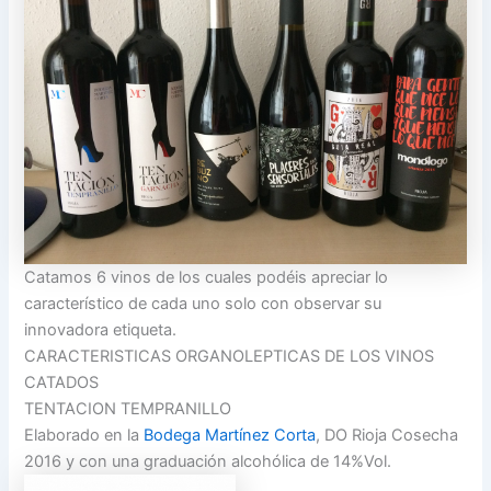
Catamos 6 vinos de los cuales podéis apreciar lo
característico de cada uno solo con observar su
innovadora etiqueta.
CARACTERISTICAS ORGANOLEPTICAS DE LOS VINOS
CATADOS
TENTACION TEMPRANILLO
Elaborado en la
Bodega Martínez Corta
, DO Rioja Cosecha
2016 y con una graduación alcohólica de 14%Vol.