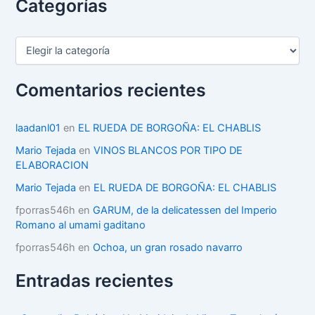
Categorías
C
a
t
e
Comentarios recientes
g
o
r
laadanl01
en
EL RUEDA DE BORGOÑA: EL CHABLIS
í
Mario Tejada
en
VINOS BLANCOS POR TIPO DE
a
ELABORACION
s
Mario Tejada
en
EL RUEDA DE BORGOÑA: EL CHABLIS
fporras546h
en
GARUM, de la delicatessen del Imperio
Romano al umami gaditano
fporras546h
en
Ochoa, un gran rosado navarro
Entradas recientes