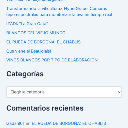
Transformando la viticultura> HyperGrape: Cámaras
hiperespectrales para monitorizar la uva en tiempo real
IZADI: “La Gran Cata”
BLANCOS DEL VIEJO MUNDO
EL RUEDA DE BORGOÑA: EL CHABLIS
Que viene el Beaujolais!
VINOS BLANCOS POR TIPO DE ELABORACION
Categorías
C
a
t
e
Comentarios recientes
g
o
r
laadanl01
en
EL RUEDA DE BORGOÑA: EL CHABLIS