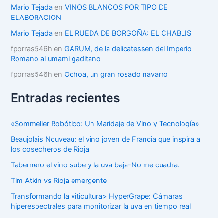
í
Mario Tejada
en
VINOS BLANCOS POR TIPO DE
a
ELABORACION
s
Mario Tejada
en
EL RUEDA DE BORGOÑA: EL CHABLIS
fporras546h
en
GARUM, de la delicatessen del Imperio
Romano al umami gaditano
fporras546h
en
Ochoa, un gran rosado navarro
Entradas recientes
«Sommelier Robótico: Un Maridaje de Vino y Tecnología»
Beaujolais Nouveau: el vino joven de Francia que inspira a
los cosecheros de Rioja
Tabernero el vino sube y la uva baja-No me cuadra.
Tim Atkin vs Rioja emergente
Transformando la viticultura> HyperGrape: Cámaras
hiperespectrales para monitorizar la uva en tiempo real