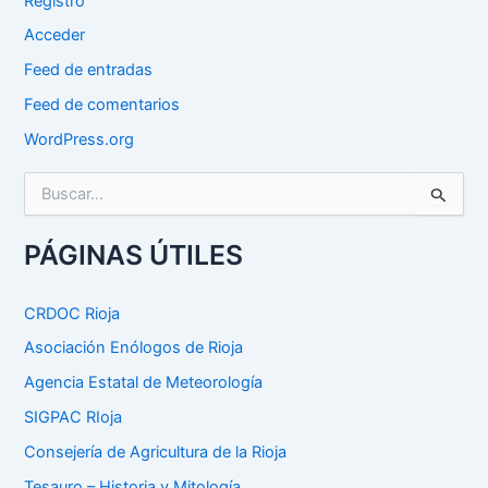
Registro
Acceder
Feed de entradas
Feed de comentarios
WordPress.org
B
u
s
c
PÁGINAS ÚTILES
a
r
p
CRDOC Rioja
o
Asociación Enólogos de Rioja
r
:
Agencia Estatal de Meteorología
SIGPAC RIoja
Consejería de Agricultura de la Rioja
Tesauro – Historia y Mitología