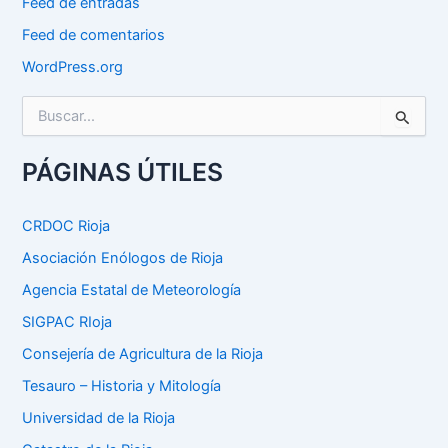
Feed de entradas
Feed de comentarios
WordPress.org
B
u
s
c
PÁGINAS ÚTILES
a
r
p
CRDOC Rioja
o
Asociación Enólogos de Rioja
r
:
Agencia Estatal de Meteorología
SIGPAC RIoja
Consejería de Agricultura de la Rioja
Tesauro – Historia y Mitología
Universidad de la Rioja