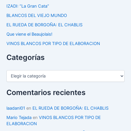
IZADI: “La Gran Cata”
BLANCOS DEL VIEJO MUNDO
EL RUEDA DE BORGOÑA: EL CHABLIS
Que viene el Beaujolais!
VINOS BLANCOS POR TIPO DE ELABORACION
Categorías
C
a
t
e
Comentarios recientes
g
o
r
laadanl01
en
EL RUEDA DE BORGOÑA: EL CHABLIS
í
Mario Tejada
en
VINOS BLANCOS POR TIPO DE
a
ELABORACION
s