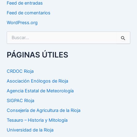
Feed de entradas
Feed de comentarios
WordPress.org
B
u
s
c
PÁGINAS ÚTILES
a
r
p
CRDOC Rioja
o
Asociación Enólogos de Rioja
r
:
Agencia Estatal de Meteorología
SIGPAC RIoja
Consejería de Agricultura de la Rioja
Tesauro – Historia y Mitología
Universidad de la Rioja