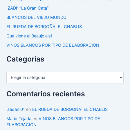
IZADI: “La Gran Cata”
BLANCOS DEL VIEJO MUNDO
EL RUEDA DE BORGOÑA: EL CHABLIS
Que viene el Beaujolais!
VINOS BLANCOS POR TIPO DE ELABORACION
Categorías
C
a
t
e
Comentarios recientes
g
o
r
laadanl01
en
EL RUEDA DE BORGOÑA: EL CHABLIS
í
Mario Tejada
en
VINOS BLANCOS POR TIPO DE
a
ELABORACION
s