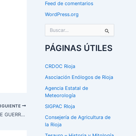
Feed de comentarios
WordPress.org
B
u
s
c
PÁGINAS ÚTILES
a
r
p
CRDOC Rioja
o
r
Asociación Enólogos de Rioja
:
Agencia Estatal de
Meteorología
IGUIENTE
SIGPAC RIoja
COMPARATIVA DE SPANISH WHITE GUERRILLA
Consejería de Agricultura de
la Rioja
Tesauro – Historia y Mitología