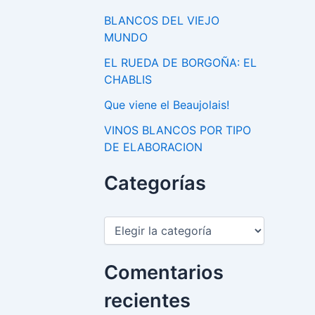
BLANCOS DEL VIEJO
MUNDO
EL RUEDA DE BORGOÑA: EL
CHABLIS
Que viene el Beaujolais!
VINOS BLANCOS POR TIPO
DE ELABORACION
Categorías
C
a
t
e
Comentarios
g
o
recientes
r