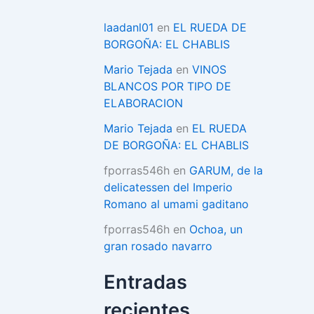
í
a
laadanl01
en
EL RUEDA DE
s
BORGOÑA: EL CHABLIS
Mario Tejada
en
VINOS
BLANCOS POR TIPO DE
ELABORACION
Mario Tejada
en
EL RUEDA
DE BORGOÑA: EL CHABLIS
fporras546h
en
GARUM, de la
delicatessen del Imperio
Romano al umami gaditano
fporras546h
en
Ochoa, un
gran rosado navarro
Entradas
recientes