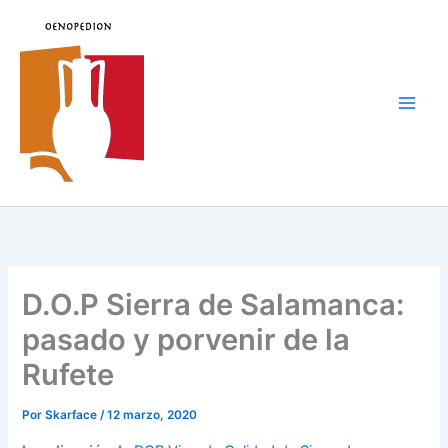
Ir
al
contenido
Main
Men
D.O.P Sierra de Salamanca:
pasado y porvenir de la
Rufete
Por
Skarface
/
12 marzo, 2020