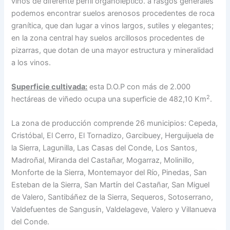
vinos de diferente perfil organoléptico. a rasgos generales
podemos encontrar suelos arenosos procedentes de roca
granítica, que dan lugar a vinos largos, sutiles y elegantes;
en la zona central hay suelos arcillosos procedentes de
pizarras, que dotan de una mayor estructura y mineralidad
a los vinos.
Superficie cultivada:
esta D.O.P con más de 2.000
2
hectáreas de viñedo ocupa una superficie de 482,10 Km
.
La zona de producción comprende 26 municipios: Cepeda,
Cristóbal, El Cerro, El Tornadizo, Garcibuey, Herguijuela de
la Sierra, Lagunilla, Las Casas del Conde, Los Santos,
Madroñal, Miranda del Castañar, Mogarraz, Molinillo,
Monforte de la Sierra, Montemayor del Río, Pinedas, San
Esteban de la Sierra, San Martín del Castañar, San Miguel
de Valero, Santibáñez de la Sierra, Sequeros, Sotoserrano,
Valdefuentes de Sangusín, Valdelageve, Valero y Villanueva
del Conde.