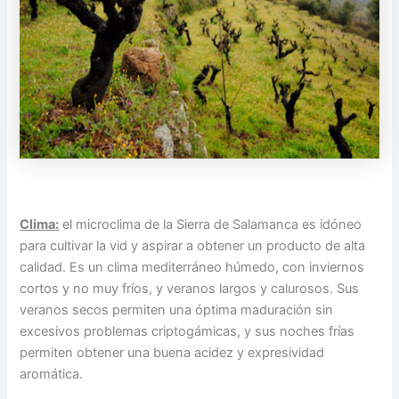
Clima:
el microclima de la Sierra de Salamanca es idóneo
para cultivar la vid y aspirar a obtener un producto de alta
calidad. Es un clima mediterráneo húmedo, con inviernos
cortos y no muy fríos, y veranos largos y calurosos. Sus
veranos secos permiten una óptima maduración sin
excesivos problemas criptogámicas, y sus noches frías
permiten obtener una buena acidez y expresividad
aromática.