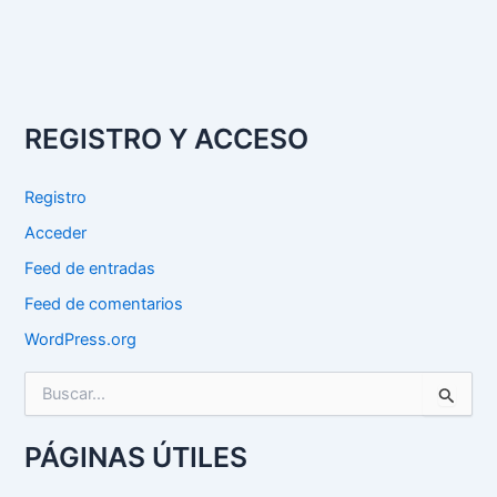
REGISTRO Y ACCESO
Registro
Acceder
Feed de entradas
Feed de comentarios
WordPress.org
B
u
s
c
PÁGINAS ÚTILES
a
r