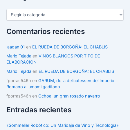
C
a
t
e
Comentarios recientes
g
o
r
laadanl01
en
EL RUEDA DE BORGOÑA: EL CHABLIS
í
Mario Tejada
en
VINOS BLANCOS POR TIPO DE
a
ELABORACION
s
Mario Tejada
en
EL RUEDA DE BORGOÑA: EL CHABLIS
fporras546h
en
GARUM, de la delicatessen del Imperio
Romano al umami gaditano
fporras546h
en
Ochoa, un gran rosado navarro
Entradas recientes
«Sommelier Robótico: Un Maridaje de Vino y Tecnología»