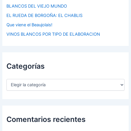
BLANCOS DEL VIEJO MUNDO
EL RUEDA DE BORGOÑA: EL CHABLIS
Que viene el Beaujolais!
VINOS BLANCOS POR TIPO DE ELABORACION
Categorías
C
a
t
e
g
o
r
Comentarios recientes
í
a