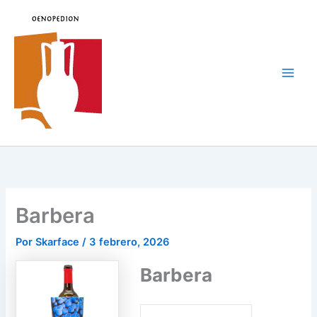
Ir
al
contenido
Main
Men
Barbera
Por
Skarface
/
3 febrero, 2026
Barbera