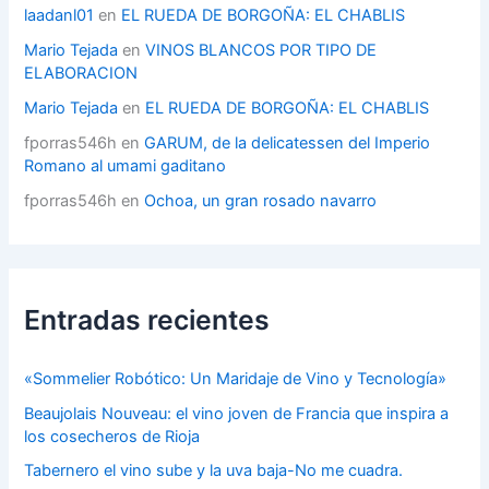
s
laadanl01
en
EL RUEDA DE BORGOÑA: EL CHABLIS
Mario Tejada
en
VINOS BLANCOS POR TIPO DE
ELABORACION
Mario Tejada
en
EL RUEDA DE BORGOÑA: EL CHABLIS
fporras546h
en
GARUM, de la delicatessen del Imperio
Romano al umami gaditano
fporras546h
en
Ochoa, un gran rosado navarro
Entradas recientes
«Sommelier Robótico: Un Maridaje de Vino y Tecnología»
Beaujolais Nouveau: el vino joven de Francia que inspira a
los cosecheros de Rioja
Tabernero el vino sube y la uva baja-No me cuadra.