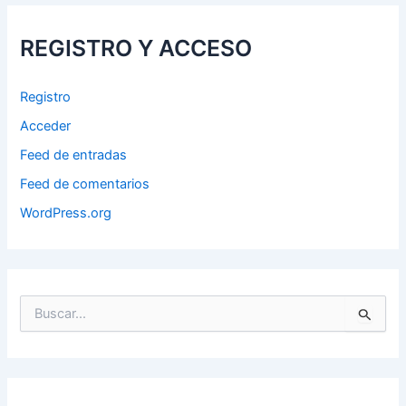
REGISTRO Y ACCESO
Registro
Acceder
Feed de entradas
Feed de comentarios
WordPress.org
B
u
s
c
a
r