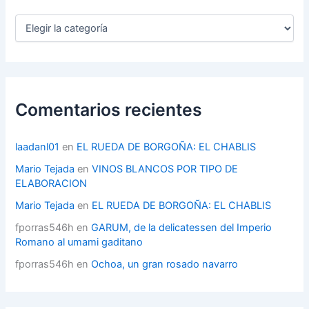
C
a
t
e
g
o
r
Comentarios recientes
í
a
s
laadanl01
en
EL RUEDA DE BORGOÑA: EL CHABLIS
Mario Tejada
en
VINOS BLANCOS POR TIPO DE
ELABORACION
Mario Tejada
en
EL RUEDA DE BORGOÑA: EL CHABLIS
fporras546h
en
GARUM, de la delicatessen del Imperio
Romano al umami gaditano
fporras546h
en
Ochoa, un gran rosado navarro