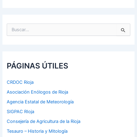
B
u
s
c
a
r
p
PÁGINAS ÚTILES
o
r
:
CRDOC Rioja
Asociación Enólogos de Rioja
Agencia Estatal de Meteorología
SIGPAC RIoja
Consejería de Agricultura de la Rioja
Tesauro – Historia y Mitología