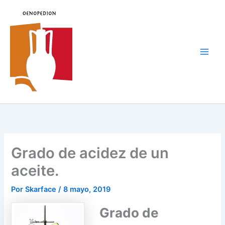
Ir
al
contenido
Main
Men
Grado de acidez de un
aceite.
Por
Skarface
/
8 mayo, 2019
Grado de