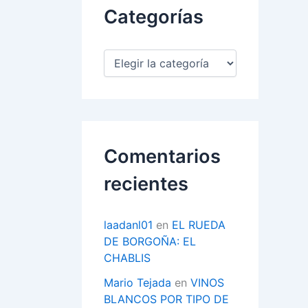
Categorías
C
a
t
e
g
o
r
Comentarios
í
a
recientes
s
laadanl01
en
EL RUEDA
DE BORGOÑA: EL
CHABLIS
Mario Tejada
en
VINOS
BLANCOS POR TIPO DE