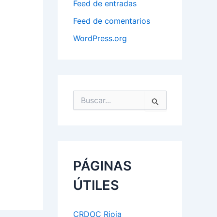
Feed de entradas
Feed de comentarios
WordPress.org
B
u
s
c
a
r
p
PÁGINAS
o
r
ÚTILES
:
CRDOC Rioja