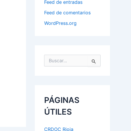
Feed de entradas
Feed de comentarios
WordPress.org
B
u
s
c
a
r
p
PÁGINAS
o
r
ÚTILES
:
CRDOC Rioja