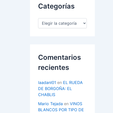
Categorías
C
a
t
e
g
o
r
Comentarios
í
a
recientes
s
laadanl01
en
EL RUEDA
DE BORGOÑA: EL
CHABLIS
Mario Tejada
en
VINOS
BLANCOS POR TIPO DE