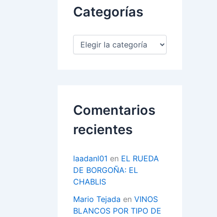
Categorías
C
a
t
e
g
o
r
Comentarios
í
a
recientes
s
laadanl01
en
EL RUEDA
DE BORGOÑA: EL
CHABLIS
Mario Tejada
en
VINOS
BLANCOS POR TIPO DE