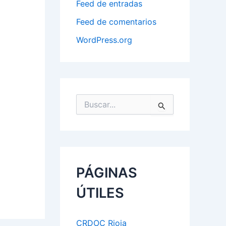
Feed de entradas
Feed de comentarios
WordPress.org
B
u
s
c
a
r
p
PÁGINAS
o
r
ÚTILES
:
CRDOC Rioja