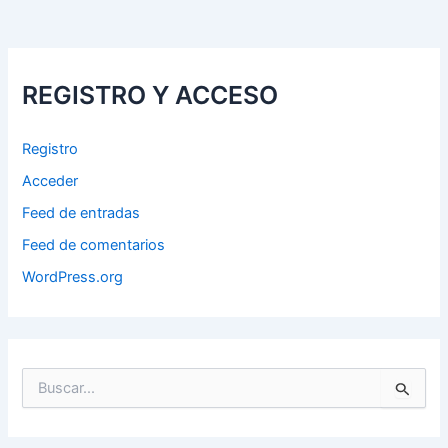
REGISTRO Y ACCESO
Registro
Acceder
Feed de entradas
Feed de comentarios
WordPress.org
B
u
s
c