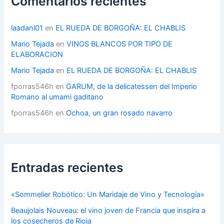
Comentarios recientes
í
a
s
laadanl01
en
EL RUEDA DE BORGOÑA: EL CHABLIS
Mario Tejada
en
VINOS BLANCOS POR TIPO DE
ELABORACION
Mario Tejada
en
EL RUEDA DE BORGOÑA: EL CHABLIS
fporras546h
en
GARUM, de la delicatessen del Imperio
Romano al umami gaditano
fporras546h
en
Ochoa, un gran rosado navarro
Entradas recientes
«Sommelier Robótico: Un Maridaje de Vino y Tecnología»
Beaujolais Nouveau: el vino joven de Francia que inspira a
los cosecheros de Rioja