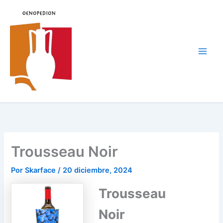
Ir
al
contenido
Main
Men
Trousseau Noir
Por
Skarface
/
20 diciembre, 2024
Trousseau
Noir