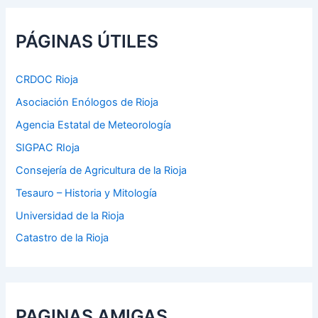
a
r
p
PÁGINAS ÚTILES
o
r
:
CRDOC Rioja
Asociación Enólogos de Rioja
Agencia Estatal de Meteorología
SIGPAC RIoja
Consejería de Agricultura de la Rioja
Tesauro – Historia y Mitología
Universidad de la Rioja
Catastro de la Rioja
PAGINAS AMIGAS