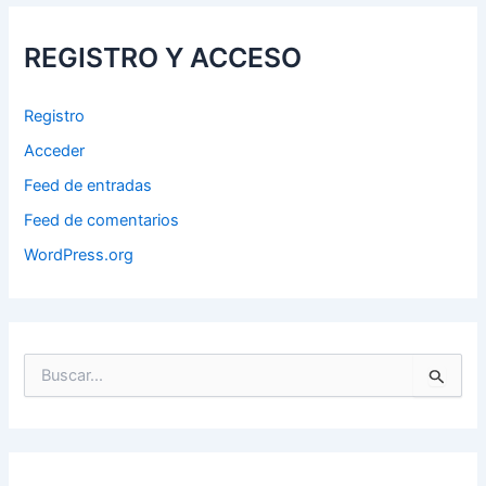
REGISTRO Y ACCESO
Registro
Acceder
Feed de entradas
Feed de comentarios
WordPress.org
B
u
s
c
a
r