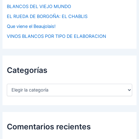
BLANCOS DEL VIEJO MUNDO
EL RUEDA DE BORGOÑA: EL CHABLIS
Que viene el Beaujolais!
VINOS BLANCOS POR TIPO DE ELABORACION
Categorías
C
a
t
e
g
o
r
Comentarios recientes
í
a