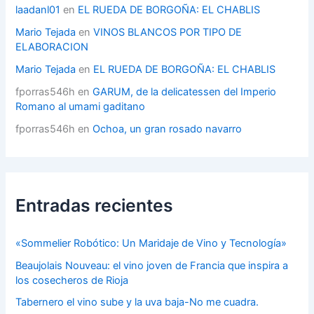
s
laadanl01
en
EL RUEDA DE BORGOÑA: EL CHABLIS
Mario Tejada
en
VINOS BLANCOS POR TIPO DE
ELABORACION
Mario Tejada
en
EL RUEDA DE BORGOÑA: EL CHABLIS
fporras546h
en
GARUM, de la delicatessen del Imperio
Romano al umami gaditano
fporras546h
en
Ochoa, un gran rosado navarro
Entradas recientes
«Sommelier Robótico: Un Maridaje de Vino y Tecnología»
Beaujolais Nouveau: el vino joven de Francia que inspira a
los cosecheros de Rioja
Tabernero el vino sube y la uva baja-No me cuadra.