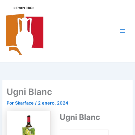
Ir
al
contenido
Main
Men
Ugni Blanc
Por
Skarface
/
2 enero, 2024
Ugni Blanc