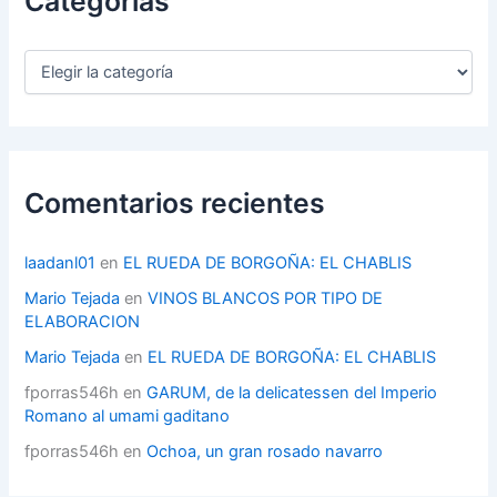
Categorías
C
a
t
e
g
o
r
Comentarios recientes
í
a
s
laadanl01
en
EL RUEDA DE BORGOÑA: EL CHABLIS
Mario Tejada
en
VINOS BLANCOS POR TIPO DE
ELABORACION
Mario Tejada
en
EL RUEDA DE BORGOÑA: EL CHABLIS
fporras546h
en
GARUM, de la delicatessen del Imperio
Romano al umami gaditano
fporras546h
en
Ochoa, un gran rosado navarro