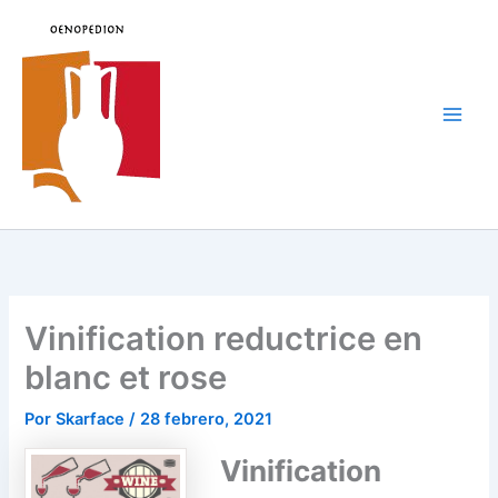
Ir
al
contenido
Main
Men
Vinification reductrice en
blanc et rose
Por
Skarface
/
28 febrero, 2021
Vinification