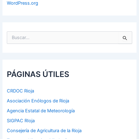
WordPress.org
B
u
s
c
a
r
p
PÁGINAS ÚTILES
o
r
:
CRDOC Rioja
Asociación Enólogos de Rioja
Agencia Estatal de Meteorología
SIGPAC RIoja
Consejería de Agricultura de la Rioja