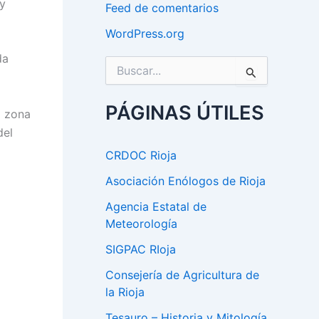
 y
Feed de comentarios
WordPress.org
da
B
u
s
c
PÁGINAS ÚTILES
a zona
a
del
r
p
CRDOC Rioja
o
r
Asociación Enólogos de Rioja
:
Agencia Estatal de
Meteorología
SIGPAC RIoja
Consejería de Agricultura de
la Rioja
Tesauro – Historia y Mitología