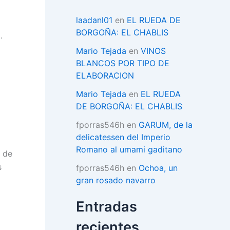
í
a
laadanl01
en
EL RUEDA DE
s
BORGOÑA: EL CHABLIS
.
Mario Tejada
en
VINOS
BLANCOS POR TIPO DE
ELABORACION
Mario Tejada
en
EL RUEDA
DE BORGOÑA: EL CHABLIS
fporras546h
en
GARUM, de la
delicatessen del Imperio
Romano al umami gaditano
s de
s
fporras546h
en
Ochoa, un
gran rosado navarro
Entradas
recientes