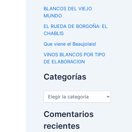
BLANCOS DEL VIEJO
MUNDO
EL RUEDA DE BORGOÑA: EL
CHABLIS
Que viene el Beaujolais!
VINOS BLANCOS POR TIPO
DE ELABORACION
Categorías
C
a
t
e
Comentarios
g
o
recientes
r