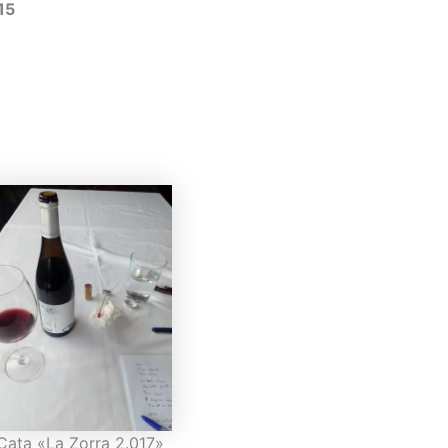
15
Cata «La Zorra 2.017»