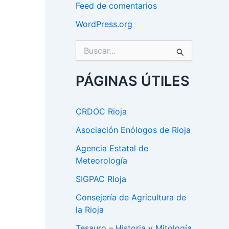
Feed de comentarios
WordPress.org
B
u
s
c
PÁGINAS ÚTILES
a
r
p
CRDOC Rioja
o
r
Asociación Enólogos de Rioja
:
Agencia Estatal de
Meteorología
SIGPAC RIoja
Consejería de Agricultura de
la Rioja
Tesauro – Historia y Mitología