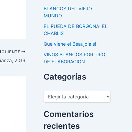
BLANCOS DEL VIEJO
MUNDO
EL RUEDA DE BORGOÑA: EL
CHABLIS
Que viene el Beaujolais!
IGUIENTE
VINOS BLANCOS POR TIPO
ianza, 2016
DE ELABORACION
Categorías
C
a
t
e
Comentarios
g
o
recientes
r