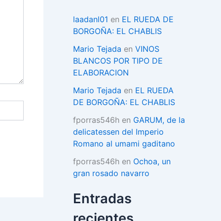
í
a
laadanl01
en
EL RUEDA DE
s
BORGOÑA: EL CHABLIS
Mario Tejada
en
VINOS
BLANCOS POR TIPO DE
ELABORACION
Mario Tejada
en
EL RUEDA
DE BORGOÑA: EL CHABLIS
fporras546h
en
GARUM, de la
delicatessen del Imperio
Romano al umami gaditano
fporras546h
en
Ochoa, un
gran rosado navarro
Entradas
recientes