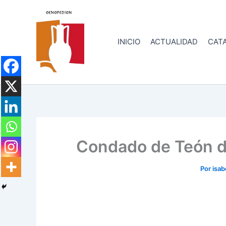
Ir
al
contenido
INICIO
ACTUALIDAD
CATA
Condado de Teón d
Por
isa