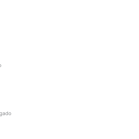
o
gado