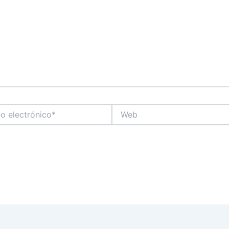
Web
co*