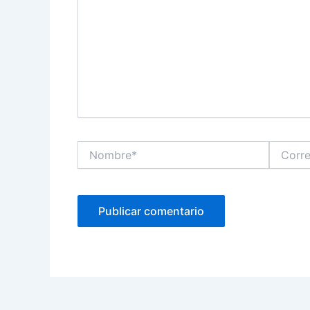
Nombre*
Correo
electróni