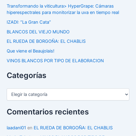
Transformando la viticultura> HyperGrape: Cámaras
hiperespectrales para monitorizar la uva en tiempo real
IZADI: “La Gran Cata”
BLANCOS DEL VIEJO MUNDO
EL RUEDA DE BORGOÑA: EL CHABLIS
Que viene el Beaujolais!
VINOS BLANCOS POR TIPO DE ELABORACION
Categorías
C
a
t
e
Comentarios recientes
g
o
r
laadanl01
en
EL RUEDA DE BORGOÑA: EL CHABLIS
í