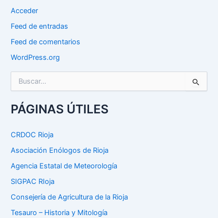
Acceder
Feed de entradas
Feed de comentarios
WordPress.org
B
u
s
c
PÁGINAS ÚTILES
a
r
p
CRDOC Rioja
o
Asociación Enólogos de Rioja
r
:
Agencia Estatal de Meteorología
SIGPAC RIoja
Consejería de Agricultura de la Rioja
Tesauro – Historia y Mitología