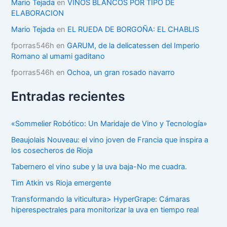
Mario Tejada
en
VINOS BLANCOS POR TIPO DE
a
ELABORACION
s
Mario Tejada
en
EL RUEDA DE BORGOÑA: EL CHABLIS
fporras546h
en
GARUM, de la delicatessen del Imperio
Romano al umami gaditano
fporras546h
en
Ochoa, un gran rosado navarro
Entradas recientes
«Sommelier Robótico: Un Maridaje de Vino y Tecnología»
Beaujolais Nouveau: el vino joven de Francia que inspira a
los cosecheros de Rioja
Tabernero el vino sube y la uva baja-No me cuadra.
Tim Atkin vs Rioja emergente
Transformando la viticultura> HyperGrape: Cámaras
hiperespectrales para monitorizar la uva en tiempo real