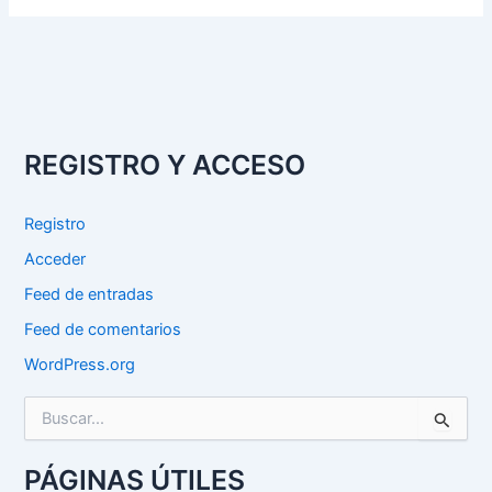
REGISTRO Y ACCESO
Registro
Acceder
Feed de entradas
Feed de comentarios
WordPress.org
B
u
s
c
PÁGINAS ÚTILES