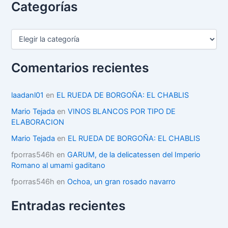
Categorías
C
a
t
e
Comentarios recientes
g
o
r
laadanl01
en
EL RUEDA DE BORGOÑA: EL CHABLIS
í
Mario Tejada
en
VINOS BLANCOS POR TIPO DE
a
ELABORACION
s
Mario Tejada
en
EL RUEDA DE BORGOÑA: EL CHABLIS
fporras546h
en
GARUM, de la delicatessen del Imperio
Romano al umami gaditano
fporras546h
en
Ochoa, un gran rosado navarro
Entradas recientes