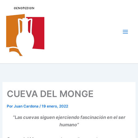
Ir
al
contenido
Main
Men
CUEVA DEL MONGE
Por
Juan Cardona
/
19 enero, 2022
“L
as cuevas siguen ejerciendo fascinación en el ser
humano”