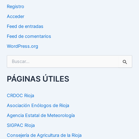
Registro
Acceder
Feed de entradas
Feed de comentarios
WordPress.org
B
u
s
c
PÁGINAS ÚTILES
a
r
p
CRDOC Rioja
o
Asociación Enólogos de Rioja
r
:
Agencia Estatal de Meteorología
SIGPAC RIoja
Consejería de Agricultura de la Rioja