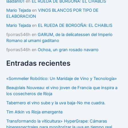
r
laadanl01
en
EL RUEDA DE BORGOÑA: EL CHABLIS
í
Mario Tejada
en
VINOS BLANCOS POR TIPO DE
a
ELABORACION
s
Mario Tejada
en
EL RUEDA DE BORGOÑA: EL CHABLIS
fporras546h
en
GARUM, de la delicatessen del Imperio
Romano al umami gaditano
fporras546h
en
Ochoa, un gran rosado navarro
Entradas recientes
«Sommelier Robótico: Un Maridaje de Vino y Tecnología»
Beaujolais Nouveau: el vino joven de Francia que inspira a
los cosecheros de Rioja
Tabernero el vino sube y la uva baja-No me cuadra.
Tim Atkin vs Rioja emergente
Transformando la viticultura> HyperGrape: Cámaras
hiperespectrales para monitorizar la uva en tiempo real