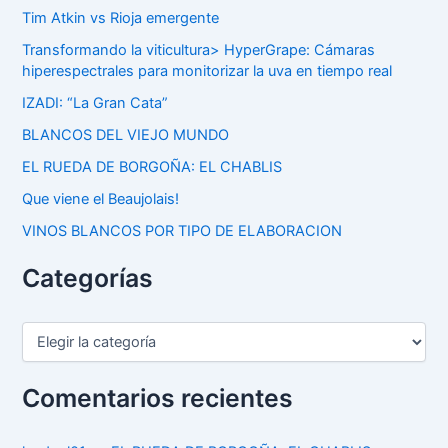
Tim Atkin vs Rioja emergente
Transformando la viticultura> HyperGrape: Cámaras
hiperespectrales para monitorizar la uva en tiempo real
IZADI: “La Gran Cata”
BLANCOS DEL VIEJO MUNDO
EL RUEDA DE BORGOÑA: EL CHABLIS
Que viene el Beaujolais!
VINOS BLANCOS POR TIPO DE ELABORACION
Categorías
C
a
t
e
Comentarios recientes
g
o