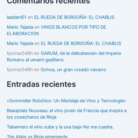
Comentarios recientes
g
o
r
laadanl01
en
EL RUEDA DE BORGOÑA: EL CHABLIS
í
Mario Tejada
en
VINOS BLANCOS POR TIPO DE
a
ELABORACION
s
Mario Tejada
en
EL RUEDA DE BORGOÑA: EL CHABLIS
fporras546h
en
GARUM, de la delicatessen del Imperio
Romano al umami gaditano
fporras546h
en
Ochoa, un gran rosado navarro
Entradas recientes
«Sommelier Robótico: Un Maridaje de Vino y Tecnología»
Beaujolais Nouveau: el vino joven de Francia que inspira a
los cosecheros de Rioja
Tabernero el vino sube y la uva baja-No me cuadra.
Tim Atkin vs Rioja emergente