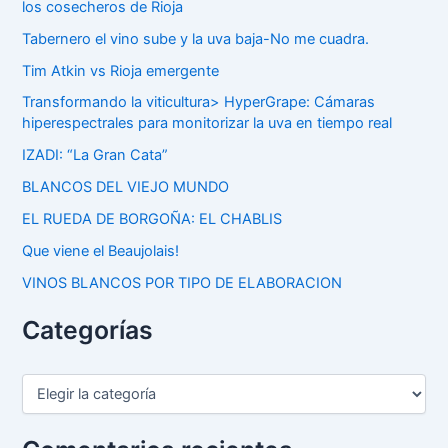
los cosecheros de Rioja
Tabernero el vino sube y la uva baja-No me cuadra.
Tim Atkin vs Rioja emergente
Transformando la viticultura> HyperGrape: Cámaras
hiperespectrales para monitorizar la uva en tiempo real
IZADI: “La Gran Cata”
BLANCOS DEL VIEJO MUNDO
EL RUEDA DE BORGOÑA: EL CHABLIS
Que viene el Beaujolais!
VINOS BLANCOS POR TIPO DE ELABORACION
Categorías
C
a
t
e