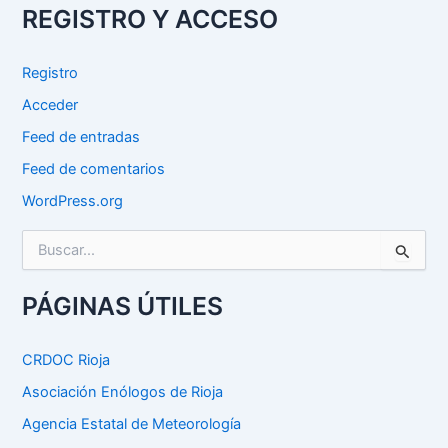
REGISTRO Y ACCESO
Registro
Acceder
Feed de entradas
Feed de comentarios
WordPress.org
B
u
s
c
PÁGINAS ÚTILES
a
r
p
CRDOC Rioja
o
Asociación Enólogos de Rioja
r
:
Agencia Estatal de Meteorología