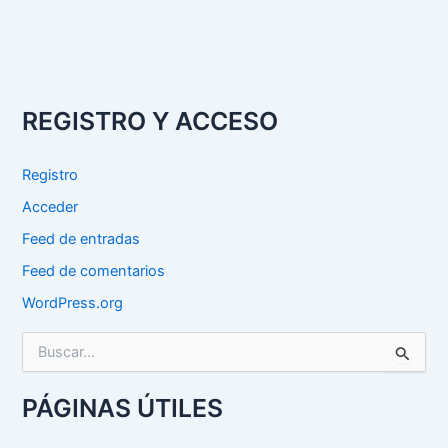
REGISTRO Y ACCESO
Registro
Acceder
Feed de entradas
Feed de comentarios
WordPress.org
B
u
s
c
PÁGINAS ÚTILES
a
r