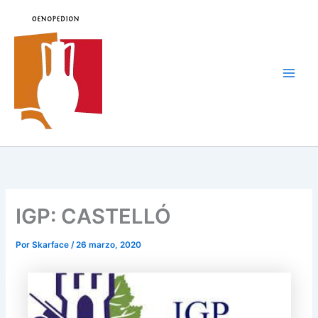
Ir
al
contenido
Main
Men
IGP: CASTELLÓ
Por
Skarface
/
26 marzo, 2020