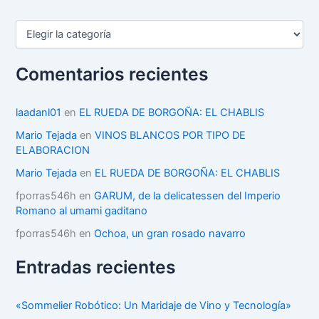
C
a
t
e
Comentarios recientes
g
o
r
laadanl01
en
EL RUEDA DE BORGOÑA: EL CHABLIS
í
Mario Tejada
en
VINOS BLANCOS POR TIPO DE
a
ELABORACION
s
Mario Tejada
en
EL RUEDA DE BORGOÑA: EL CHABLIS
fporras546h
en
GARUM, de la delicatessen del Imperio
Romano al umami gaditano
fporras546h
en
Ochoa, un gran rosado navarro
Entradas recientes
«Sommelier Robótico: Un Maridaje de Vino y Tecnología»