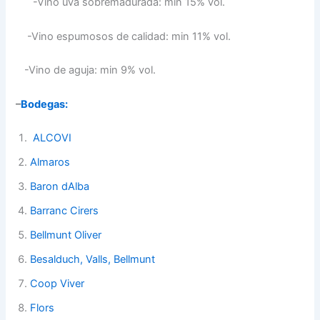
-Vino uva sobremadurada: min 15% vol.
-Vino espumosos de calidad: min 11% vol.
-Vino de aguja: min 9% vol.
–
Bodegas:
ALCOVI
Almaros
Ba
ron dAlba
Barranc Cirers
B
ellmunt Oliver
Besalduch, Valls, Bellmunt
C
oop Viver
Flors