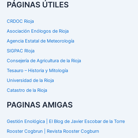
c
PÁGINAS ÚTILES
a
r
p
CRDOC Rioja
o
Asociación Enólogos de Rioja
r
:
Agencia Estatal de Meteorología
SIGPAC RIoja
Consejería de Agricultura de la Rioja
Tesauro – Historia y Mitología
Universidad de la Rioja
Catastro de la Rioja
PAGINAS AMIGAS
Gestión Enológica | El Blog de Javier Escobar de la Torre
Rooster Cogbrun | Revista Rooster Cogburn