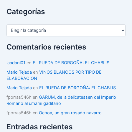
Categorías
C
a
t
e
Comentarios recientes
g
o
r
laadanl01
en
EL RUEDA DE BORGOÑA: EL CHABLIS
í
Mario Tejada
en
VINOS BLANCOS POR TIPO DE
a
ELABORACION
s
Mario Tejada
en
EL RUEDA DE BORGOÑA: EL CHABLIS
fporras546h
en
GARUM, de la delicatessen del Imperio
Romano al umami gaditano
fporras546h
en
Ochoa, un gran rosado navarro
Entradas recientes