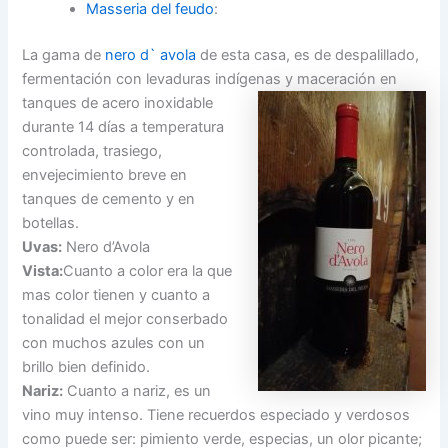
Masseria del feudo
:
La gama de
nero d` avola
de esta casa, es de despalillado,
fermentación con levaduras indígenas y maceración en
tanques de
acero inoxidable
durante 14 días a temperatura
controlada, trasiego,
envejecimiento breve en
tanques de cemento y en
botellas.
Uvas:
Nero d’Avola
Vista:
Cuanto a color era la que
mas color tienen y cuanto a
tonalidad el mejor conserbado
con muchos azules con un
brillo bien definido.
Nariz:
Cuanto a nariz, es un
vino muy intenso. Tiene recuerdos especiado y verdosos
como puede ser: pimiento verde, especias, un olor picante;