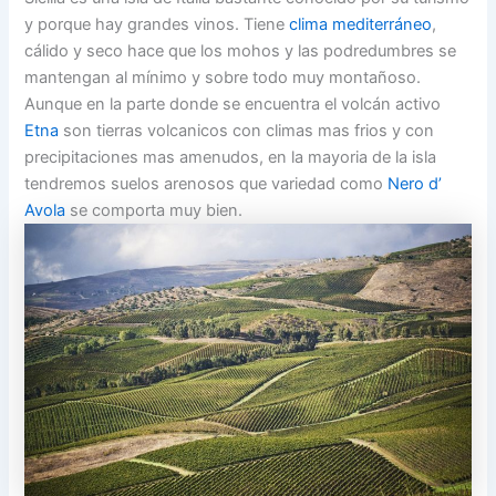
y porque hay grandes vinos. Tiene
clima mediterráneo
,
cálido y seco hace que los mohos y las podredumbres se
mantengan al mínimo y sobre todo muy montañoso.
Aunque en la parte donde se encuentra el volcán activo
Etna
son tierras volcanicos con climas mas frios y con
precipitaciones mas amenudos, en la mayoria de la isla
tendremos suelos arenosos que variedad como
Nero d’
Avola
se comporta muy bien.