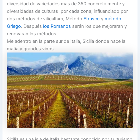
diversidad de variedades mas de 350 concreta mente y
diversidades de culturas por cada zona, influenciado por
dos métodos de viticultura, Método
Etrusco
y
método
Griego
. Después
los Romanos
serán los que mejoraran y
renovaran los métodos.
Me adentro en la parte sur de Italia, Sicilia donde nace la
mafia y grandes vinos.
Sicilia es una isla de Italia bastante conocido por su turismo