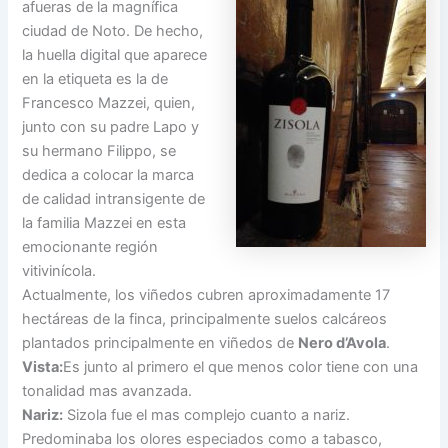
afueras de la magnífica
ciudad de Noto.
De hecho,
la huella digital que aparece
en la etiqueta es la de
Francesco Mazzei, quien,
junto con su padre Lapo y
su hermano Filippo, se
dedica a colocar la marca
de calidad intransigente de
la familia Mazzei en esta
emocionante región
vitivinícola.
Actualmente, los viñedos cubren aproximadamente 17
hectáreas de la finca, principalmente suelos calcáreos
plantados principalmente en viñedos de
Nero d’Avola
.
Vista:
Es junto al primero el que menos color tiene con una
tonalidad mas avanzada.
Nariz:
Sizola fue el mas complejo cuanto a nariz.
Predominaba los olores especiados como a tabasco,