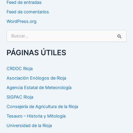
Feed de entradas
Feed de comentarios
WordPress.org
B
u
s
c
PÁGINAS ÚTILES
a
r
p
CRDOC Rioja
o
Asociación Enólogos de Rioja
r
:
Agencia Estatal de Meteorología
SIGPAC RIoja
Consejería de Agricultura de la Rioja
Tesauro – Historia y Mitología
Universidad de la Rioja