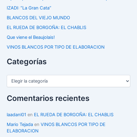
IZADI: “La Gran Cata”
BLANCOS DEL VIEJO MUNDO
EL RUEDA DE BORGOÑA: EL CHABLIS
Que viene el Beaujolais!
VINOS BLANCOS POR TIPO DE ELABORACION
Categorías
C
a
t
e
Comentarios recientes
g
o
r
laadanl01
en
EL RUEDA DE BORGOÑA: EL CHABLIS
í
Mario Tejada
en
VINOS BLANCOS POR TIPO DE
a
ELABORACION
s