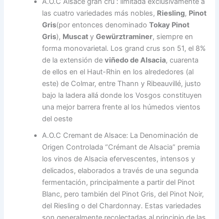
A.O.C Alsace gran cru : limitada exclusivamente a
las cuatro variedades más nobles,
Riesling
,
Pinot
Gris
(por entonces denominado
Tokay Pinot
Gris
),
Muscat
y
Gewürztraminer
, siempre en
forma monovarietal. Los grand crus son 51, el 8%
de la extensión de
viñedo de Alsacia
, cuarenta
de ellos en el Haut-Rhin en los alrededores (al
este) de Colmar, entre Thann y Ribeauvillé, justo
bajo la ladera allá donde los Vosgos constituyen
una mejor barrera frente al los húmedos vientos
del oeste
A.O.C Cremant de Alsace: La Denominación de
Origen Controlada “Crémant de Alsacia” premia
los vinos de Alsacia efervescentes, intensos y
delicados, elaborados a través de una segunda
fermentación, principalmente a partir del Pinot
Blanc, pero también del Pinot Gris, del Pinot Noir,
del Riesling o del Chardonnay. Estas variedades
son generalmente recolectadas al principio de las