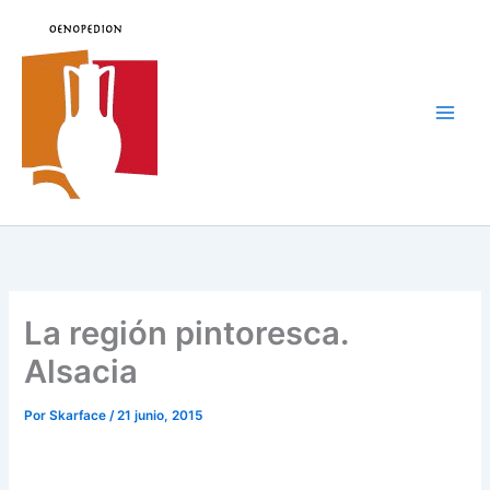
Ir
al
contenido
Main
Men
La región pintoresca.
Alsacia
Por
Skarface
/
21 junio, 2015