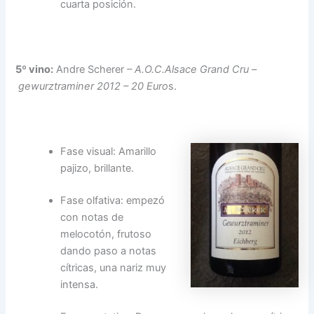
cuarta posición.
5º vino:
Andre Scherer
– A.O.C.Alsace Grand Cru –
gewurztraminer 2012 – 20 Euro
s.
Fase visual: Amarillo
pajizo, brillante.
Fase olfativa: empezó
con notas de
melocotón, frutoso
dando paso a notas
cítricas, una nariz muy
intensa.