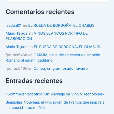
t
e
Comentarios recientes
g
o
r
laadanl01
en
EL RUEDA DE BORGOÑA: EL CHABLIS
í
Mario Tejada
en
VINOS BLANCOS POR TIPO DE
a
ELABORACION
s
Mario Tejada
en
EL RUEDA DE BORGOÑA: EL CHABLIS
fporras546h
en
GARUM, de la delicatessen del Imperio
Romano al umami gaditano
fporras546h
en
Ochoa, un gran rosado navarro
Entradas recientes
«Sommelier Robótico: Un Maridaje de Vino y Tecnología»
Beaujolais Nouveau: el vino joven de Francia que inspira a
los cosecheros de Rioja