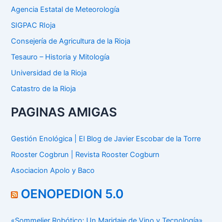
:
Agencia Estatal de Meteorología
SIGPAC RIoja
Consejería de Agricultura de la Rioja
Tesauro – Historia y Mitología
Universidad de la Rioja
Catastro de la Rioja
PAGINAS AMIGAS
Gestión Enológica | El Blog de Javier Escobar de la Torre
Rooster Cogbrun | Revista Rooster Cogburn
Asociacion Apolo y Baco
OENOPEDION 5.0
«Sommelier Robótico: Un Maridaje de Vino y Tecnología»