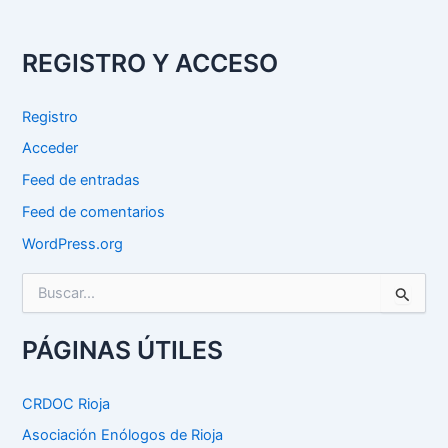
REGISTRO Y ACCESO
Registro
Acceder
Feed de entradas
Feed de comentarios
WordPress.org
B
u
s
c
PÁGINAS ÚTILES
a
r
p
CRDOC Rioja
o
Asociación Enólogos de Rioja
r