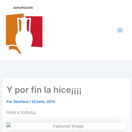
Ir
al
contenido
Main
Men
Y por fin la hice¡¡¡¡
Por
Skarface
/
22 junio, 2015
Hola a todos¡¡¡