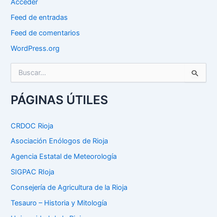
Acceder
Feed de entradas
Feed de comentarios
WordPress.org
B
u
s
c
PÁGINAS ÚTILES
a
r
p
CRDOC Rioja
o
Asociación Enólogos de Rioja
r
:
Agencia Estatal de Meteorología
SIGPAC RIoja
Consejería de Agricultura de la Rioja
Tesauro – Historia y Mitología