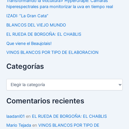
Transformando la viticultura> HyperGrape: Cámaras
hiperespectrales para monitorizar la uva en tiempo real
IZADI: “La Gran Cata”
BLANCOS DEL VIEJO MUNDO
EL RUEDA DE BORGOÑA: EL CHABLIS
Que viene el Beaujolais!
VINOS BLANCOS POR TIPO DE ELABORACION
Categorías
C
a
t
e
Comentarios recientes
g
o
r
laadanl01
en
EL RUEDA DE BORGOÑA: EL CHABLIS
í
Mario Tejada
en
VINOS BLANCOS POR TIPO DE
a