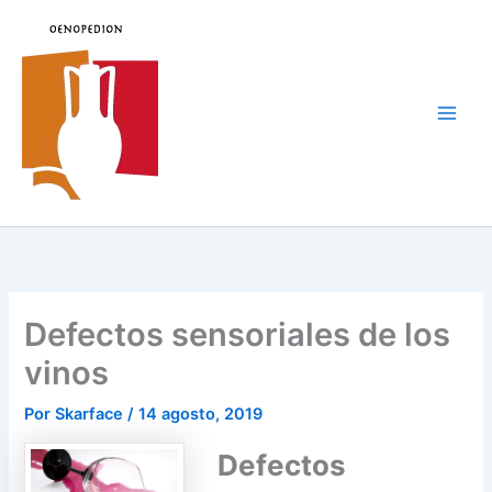
Ir
al
contenido
Main
Men
Defectos sensoriales de los
vinos
Por
Skarface
/
14 agosto, 2019
Defectos