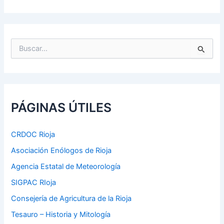
B
u
s
c
a
r
p
PÁGINAS ÚTILES
o
r
:
CRDOC Rioja
Asociación Enólogos de Rioja
Agencia Estatal de Meteorología
SIGPAC RIoja
Consejería de Agricultura de la Rioja
Tesauro – Historia y Mitología