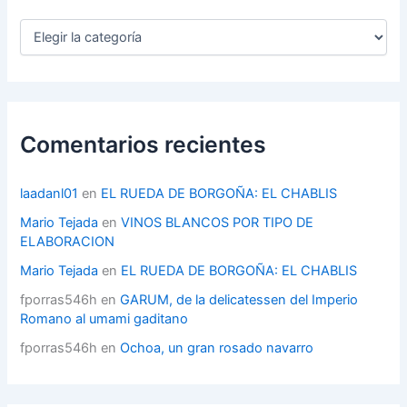
C
a
t
e
g
o
r
Comentarios recientes
í
a
s
laadanl01
en
EL RUEDA DE BORGOÑA: EL CHABLIS
Mario Tejada
en
VINOS BLANCOS POR TIPO DE
ELABORACION
Mario Tejada
en
EL RUEDA DE BORGOÑA: EL CHABLIS
fporras546h
en
GARUM, de la delicatessen del Imperio
Romano al umami gaditano
fporras546h
en
Ochoa, un gran rosado navarro