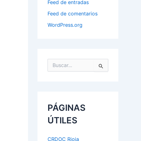
Feed de entradas
Feed de comentarios
WordPress.org
B
u
s
c
a
r
p
PÁGINAS
o
r
ÚTILES
:
CRDOC Rioja