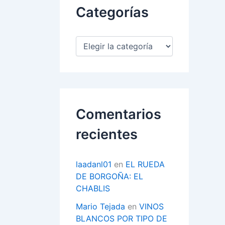
Categorías
C
a
t
e
g
o
r
Comentarios
í
a
recientes
s
laadanl01
en
EL RUEDA
DE BORGOÑA: EL
CHABLIS
Mario Tejada
en
VINOS
BLANCOS POR TIPO DE