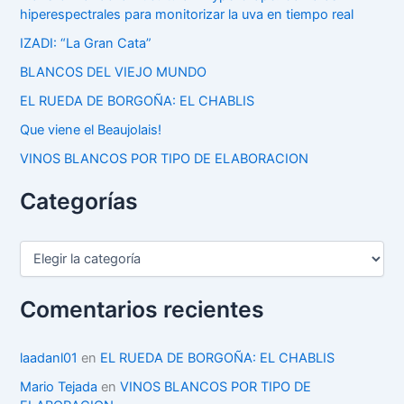
hiperespectrales para monitorizar la uva en tiempo real
IZADI: “La Gran Cata”
BLANCOS DEL VIEJO MUNDO
EL RUEDA DE BORGOÑA: EL CHABLIS
Que viene el Beaujolais!
VINOS BLANCOS POR TIPO DE ELABORACION
Categorías
C
a
t
e
Comentarios recientes
g
o
r
laadanl01
en
EL RUEDA DE BORGOÑA: EL CHABLIS
í
Mario Tejada
en
VINOS BLANCOS POR TIPO DE
a