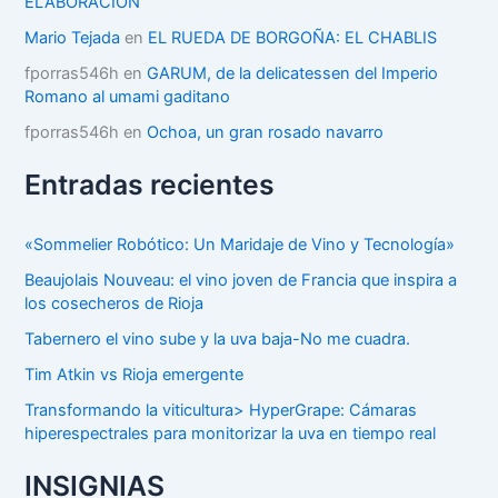
ELABORACION
s
Mario Tejada
en
EL RUEDA DE BORGOÑA: EL CHABLIS
fporras546h
en
GARUM, de la delicatessen del Imperio
Romano al umami gaditano
fporras546h
en
Ochoa, un gran rosado navarro
Entradas recientes
«Sommelier Robótico: Un Maridaje de Vino y Tecnología»
Beaujolais Nouveau: el vino joven de Francia que inspira a
los cosecheros de Rioja
Tabernero el vino sube y la uva baja-No me cuadra.
Tim Atkin vs Rioja emergente
Transformando la viticultura> HyperGrape: Cámaras
hiperespectrales para monitorizar la uva en tiempo real
INSIGNIAS