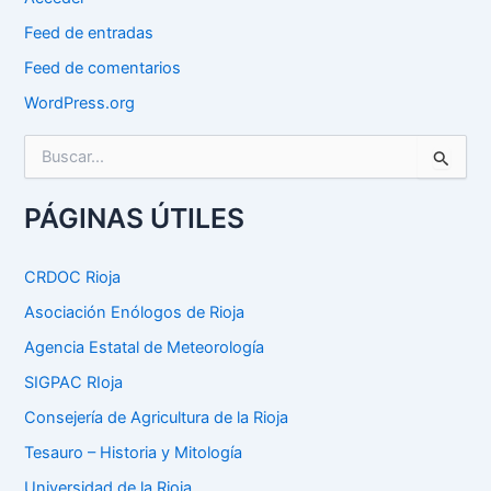
Feed de entradas
Feed de comentarios
WordPress.org
B
u
s
c
PÁGINAS ÚTILES
a
r
p
CRDOC Rioja
o
Asociación Enólogos de Rioja
r
:
Agencia Estatal de Meteorología
SIGPAC RIoja
Consejería de Agricultura de la Rioja
Tesauro – Historia y Mitología
Universidad de la Rioja