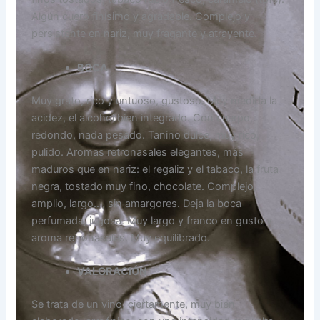
Algún cuero finísimo y agradable. Complejo y
persistente en nariz, muy fragante y atrayente.
BOCA
Muy grato, rico y untuoso, gustoso. Muy medida la
acidez, el alcohol bien integrado. Con cuerpo,
redondo, nada pesado. Tanino dulce, muy rico,
pulido. Aromas retronasales elegantes, más
maduros que en nariz: el regaliz y el tabaco, la fruta
negra, tostado muy fino, chocolate. Complejo,
amplio, largo…, sin amargores. Deja la boca
perfumada, jugosa. Muy largo y franco en gusto y
aroma retronasales. Muy equilibrado.
VALORACIÓN
Se trata de un vino, ciertamente, muy bien