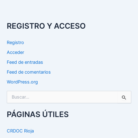
REGISTRO Y ACCESO
Registro
Acceder
Feed de entradas
Feed de comentarios
WordPress.org
B
u
s
c
PÁGINAS ÚTILES
a
r
p
CRDOC Rioja
o