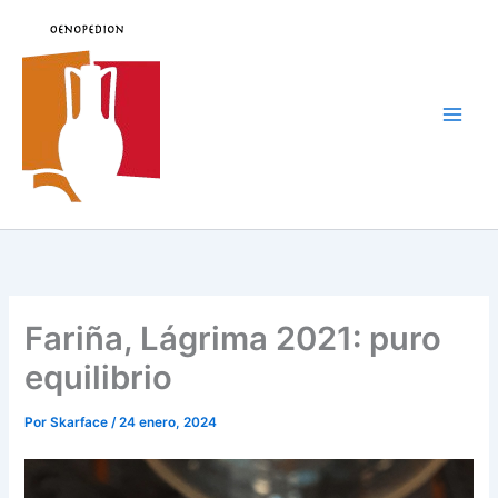
Ir
al
contenido
Main
Men
Fariña, Lágrima 2021: puro
equilibrio
Por
Skarface
/
24 enero, 2024