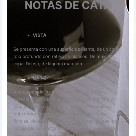
NOTAS DE CATA
VISTA
Se presenta con una superficie brillante, de un color
rojo profundo con reflejos violáceos. De muy alta
capa. Denso, de lágrima marcada.
NARIZ
A copa parada, se manifiesta muy agradable,
potente. Agitando la copa, se percibe muy fino y
complejo: fruta roja madura (fresa y frambuesa);
fruta negra (arándanos, ciruelas pasas). Notas
florales, violetas. Regaliz. Ciertas notas lácteas muy
sutiles. De su crianza nos llega la vainilla, el cacao,
finos tostados, tabaco rubio fresco, caramelo (tofe).