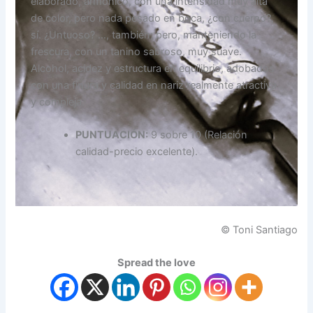
elaborado, armónico, con una intensidad muy alta
de color, pero nada pesado en boca, ¿con cuerpo?,
sí. ¿Untuoso? …, también; pero, manteniendo la
frescura, con un tanino sabroso, muy suave.
Alcohol, acidez y estructura en equilibrio, adobados
con una finura y calidad en nariz realmente atractiva
y compleja.
PUNTUACIÓN
:
9 sobre 10 (Relación
calidad-precio excelente).
© Toni Santiago
Spread the love