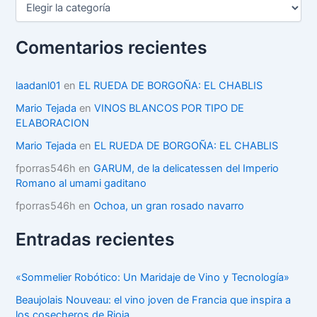
a
t
e
Comentarios recientes
g
o
r
laadanl01
en
EL RUEDA DE BORGOÑA: EL CHABLIS
í
Mario Tejada
en
VINOS BLANCOS POR TIPO DE
a
ELABORACION
s
Mario Tejada
en
EL RUEDA DE BORGOÑA: EL CHABLIS
fporras546h
en
GARUM, de la delicatessen del Imperio
Romano al umami gaditano
fporras546h
en
Ochoa, un gran rosado navarro
Entradas recientes
«Sommelier Robótico: Un Maridaje de Vino y Tecnología»
Beaujolais Nouveau: el vino joven de Francia que inspira a
los cosecheros de Rioja