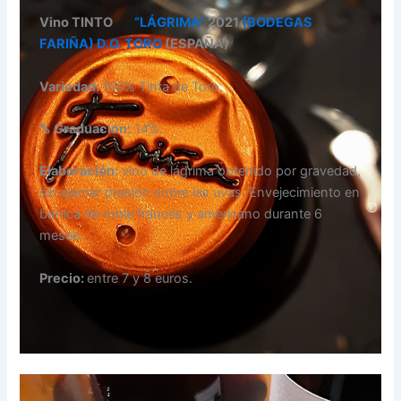
Vino TINTO
“LÁGRIMA”
2021
(BODEGAS
FARIÑA)
D.O. TORO
(ESPAÑA)
Variedad:
100% Tinta de Toro.
% Graduación:
14%.
Elaboración:
vino de lágrima obtenido por gravedad,
sin ejercer presión sobre las uvas. Envejecimiento en
barrica de roble francés y americano durante 6
meses.
Precio:
entre 7 y 8 euros.