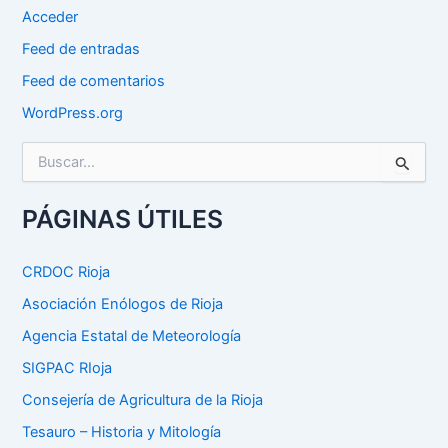
Acceder
Feed de entradas
Feed de comentarios
WordPress.org
B
u
s
c
PÁGINAS ÚTILES
a
r
p
CRDOC Rioja
o
Asociación Enólogos de Rioja
r
:
Agencia Estatal de Meteorología
SIGPAC RIoja
Consejería de Agricultura de la Rioja
Tesauro – Historia y Mitología