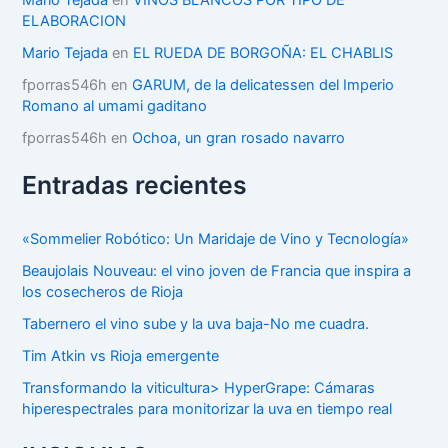
Mario Tejada
en
VINOS BLANCOS POR TIPO DE
a
ELABORACION
s
Mario Tejada
en
EL RUEDA DE BORGOÑA: EL CHABLIS
fporras546h
en
GARUM, de la delicatessen del Imperio
Romano al umami gaditano
fporras546h
en
Ochoa, un gran rosado navarro
Entradas recientes
«Sommelier Robótico: Un Maridaje de Vino y Tecnología»
Beaujolais Nouveau: el vino joven de Francia que inspira a
los cosecheros de Rioja
Tabernero el vino sube y la uva baja-No me cuadra.
Tim Atkin vs Rioja emergente
Transformando la viticultura> HyperGrape: Cámaras
hiperespectrales para monitorizar la uva en tiempo real