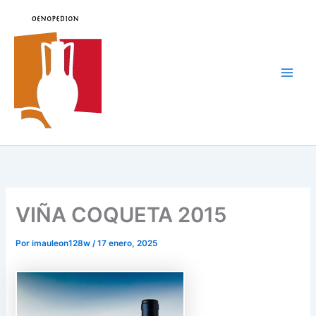
Ir
al
contenido
Main
Men
VIÑA COQUETA 2015
Por
imauleon128w
/
17 enero, 2025