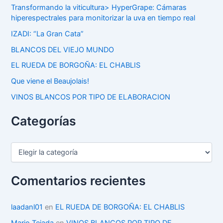
Transformando la viticultura> HyperGrape: Cámaras
hiperespectrales para monitorizar la uva en tiempo real
IZADI: “La Gran Cata”
BLANCOS DEL VIEJO MUNDO
EL RUEDA DE BORGOÑA: EL CHABLIS
Que viene el Beaujolais!
VINOS BLANCOS POR TIPO DE ELABORACION
Categorías
C
a
t
e
Comentarios recientes
g
o
r
laadanl01
en
EL RUEDA DE BORGOÑA: EL CHABLIS
í