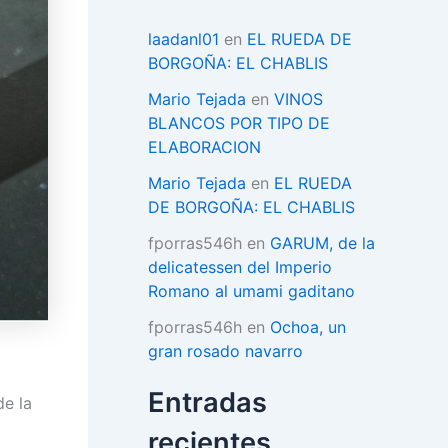
í
a
laadanl01
en
EL RUEDA DE
s
BORGOÑA: EL CHABLIS
Mario Tejada
en
VINOS
BLANCOS POR TIPO DE
ELABORACION
Mario Tejada
en
EL RUEDA
DE BORGOÑA: EL CHABLIS
fporras546h
en
GARUM, de la
delicatessen del Imperio
Romano al umami gaditano
fporras546h
en
Ochoa, un
gran rosado navarro
Entradas
de la
recientes