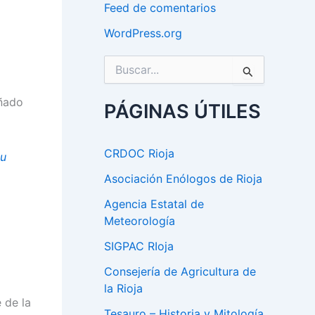
Feed de comentarios
WordPress.org
B
u
s
eñado
c
PÁGINAS ÚTILES
a
r
p
CRDOC Rioja
du
o
r
Asociación Enólogos de Rioja
:
Agencia Estatal de
Meteorología
SIGPAC RIoja
Consejería de Agricultura de
la Rioja
e de la
Tesauro – Historia y Mitología