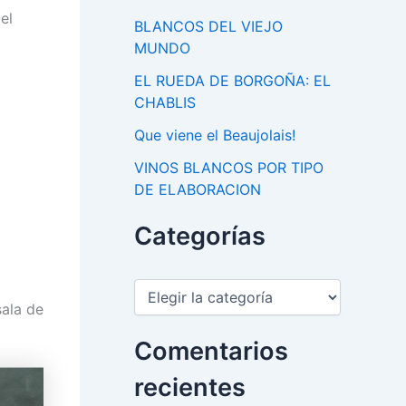
el
BLANCOS DEL VIEJO
MUNDO
EL RUEDA DE BORGOÑA: EL
CHABLIS
Que viene el Beaujolais!
VINOS BLANCOS POR TIPO
DE ELABORACION
Categorías
C
a
ala de
t
e
Comentarios
g
o
recientes
r