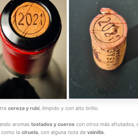
ntre
cereza y rubí
, límpido y con alto brillo.
lando aromas
tostados y cueros
con otros más afrutados, 
o como la
ciruela
, con alguna nota de
vainilla
.