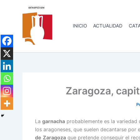
Ir
al
contenido
INICIO
ACTUALIDAD
CATA
Zaragoza, capit
P
La
garnacha
probablemente es la variedad d
los aragoneses, que suelen decantarse por e
de
Zaragoza
que pretende conseguir el re