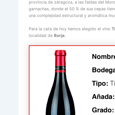
provincia de zaragoza, a las faldas del Mon
garnachas, donde el 50 % de sus cepas tien
una complejidad estructural y aromática m
Para la cata de hoy hemos elegido el vino
T
localidad de
Borja
.