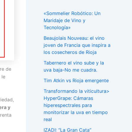
«Sommelier Robótico: Un
Maridaje de Vino y
Tecnología»
Beaujolais Nouveau: el vino
joven de Francia que inspira a
los cosecheros de Rioja
Tabernero el vino sube y la
bre de
uva baja-No me cuadra.
 le
Tim Atkin vs Rioja emergente
Transformando la viticultura>
HyperGrape: Cámaras
riedad,
hiperespectrales para
era y
monitorizar la uva en tiempo
prenta
real
IZADI: “La Gran Cata”