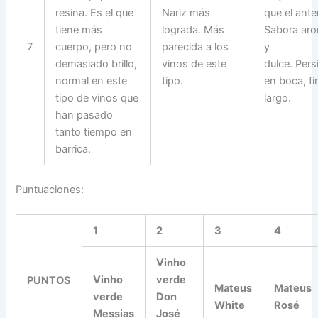
resina. Es el que
Nariz más
que el anter
tiene más
lograda. Más
Sabora aro
7
cuerpo, pero no
parecida a los
y
demasiado brillo,
vinos de este
dulce. Pers
normal en este
tipo.
en boca, fi
tipo de vinos que
largo.
han pasado
tanto tiempo en
barrica.
Puntuaciones:
1
2
3
4
Vinho
Vinho
verde
PUNTOS
Mateus
Mateus
verde
Don
White
Rosé
Messias
José