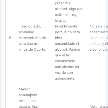
potente a
alcohol. Algo del
estilo piscina,
lejía, …
Tono dorado,
Posiblemente
No está bi
ambarino
porque no está
ensamblad
6
característico de
bien
un lado sal
este tipo de
ensamblado el
azúcar, y el
vinos de Oporto.
alcohol. Parece
alcohol por
que está
encabezado
con alcohol en
vez de con
aguardiente.
Marrón
anaranjado.
Ámbar más
oscuro, tipo
Mejor ens