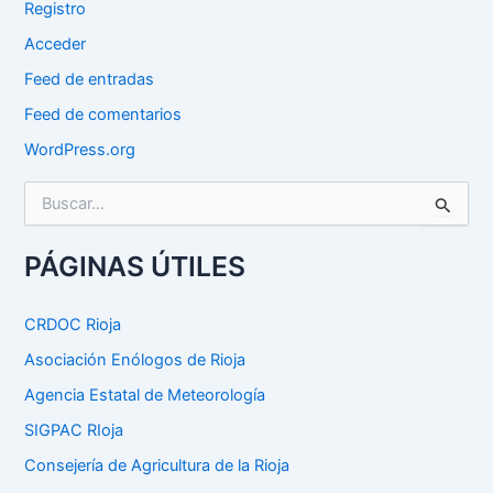
Registro
Acceder
Feed de entradas
Feed de comentarios
WordPress.org
B
u
s
c
PÁGINAS ÚTILES
a
r
p
CRDOC Rioja
o
Asociación Enólogos de Rioja
r
:
Agencia Estatal de Meteorología
SIGPAC RIoja
Consejería de Agricultura de la Rioja