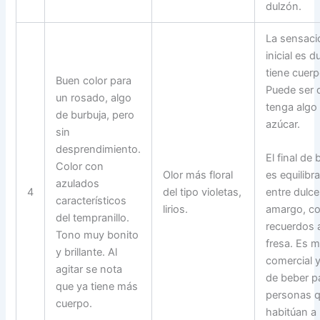
dulzón.
La sensaci
inicial es d
tiene cuerp
Buen color para
Puede ser 
un rosado, algo
tenga algo
de burbuja, pero
azúcar.
sin
desprendimiento.
El final de
Color con
Olor más floral
es equilibr
azulados
4
del tipo violetas,
entre dulce
característicos
lirios.
amargo, c
del tempranillo.
recuerdos 
Tono muy bonito
fresa. Es 
y brillante. Al
comercial y
agitar se nota
de beber p
que ya tiene más
personas 
cuerpo.
habitúan a