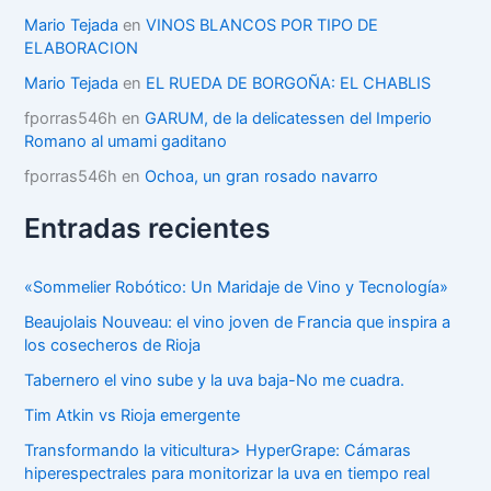
í
Mario Tejada
en
VINOS BLANCOS POR TIPO DE
a
ELABORACION
s
Mario Tejada
en
EL RUEDA DE BORGOÑA: EL CHABLIS
fporras546h
en
GARUM, de la delicatessen del Imperio
Romano al umami gaditano
fporras546h
en
Ochoa, un gran rosado navarro
Entradas recientes
«Sommelier Robótico: Un Maridaje de Vino y Tecnología»
Beaujolais Nouveau: el vino joven de Francia que inspira a
los cosecheros de Rioja
Tabernero el vino sube y la uva baja-No me cuadra.
Tim Atkin vs Rioja emergente
Transformando la viticultura> HyperGrape: Cámaras
hiperespectrales para monitorizar la uva en tiempo real