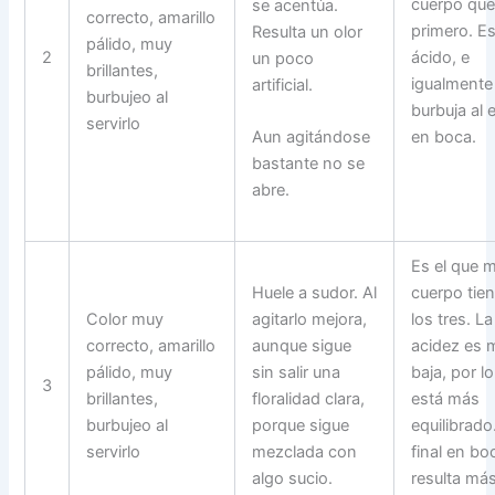
cuerpo que
se acentúa.
correcto, amarillo
primero. E
Resulta un olor
pálido, muy
2
ácido, e
un poco
brillantes,
igualmente
artificial.
burbujeo al
burbuja al 
servirlo
en boca.
Aun agitándose
bastante no se
abre.
Es el que 
Huele a sudor. Al
cuerpo tie
Color muy
agitarlo mejora,
los tres. La
correcto, amarillo
aunque sigue
acidez es 
pálido, muy
sin salir una
baja, por l
3
brillantes,
floralidad clara,
está más
burbujeo al
porque sigue
equilibrado.
servirlo
mezclada con
final en bo
algo sucio.
resulta má