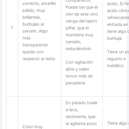
compañeros.
correcto, amarillo
ácido. El fi
Puede ser que el
pálido, muy
ácido cítric
olor de este vino
brillantes,
refrescante
venga del tapón
burbujeo al
entrada en
1
pilfer, que lo
servirlo. Algo
tiene algo 
mantiene muy
más
burbuja.
cerrado,
transparente
reduciéndolo.
quizás con
Tiene un p
respecto al resto
regusto a
Con agitación
metálico.
abre y salen
tonos más de
panadería.
En parado huele
a laca,
disolvente, que
Tiene algo
al agitarse poco
Color muy