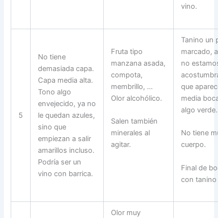
vino.
Tanino un 
Fruta tipo
marcado, a
No tiene
manzana asada,
no estamo
demasiada capa.
compota,
acostumbr
Capa media alta.
membrillo, …
que aparec
Tono algo
Olor alcohólico.
media boca
envejecido, ya no
algo verde.
5
le quedan azules,
Salen también
sino que
minerales al
No tiene 
empiezan a salir
agitar.
cuerpo.
amarillos incluso.
Podría ser un
Final de b
vino con barrica.
con tanino 
Olor muy