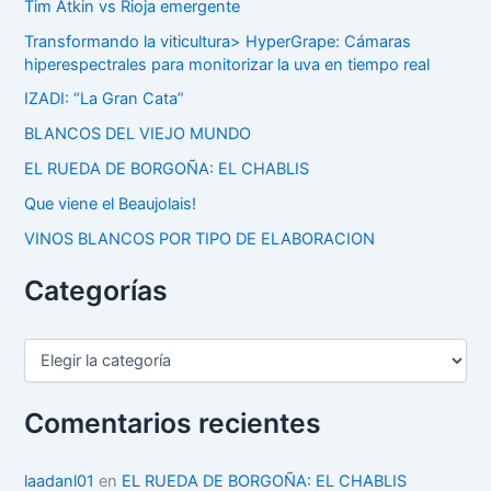
Tim Atkin vs Rioja emergente
Transformando la viticultura> HyperGrape: Cámaras
hiperespectrales para monitorizar la uva en tiempo real
IZADI: “La Gran Cata”
BLANCOS DEL VIEJO MUNDO
EL RUEDA DE BORGOÑA: EL CHABLIS
Que viene el Beaujolais!
VINOS BLANCOS POR TIPO DE ELABORACION
Categorías
C
a
t
e
Comentarios recientes
g
o
r
laadanl01
en
EL RUEDA DE BORGOÑA: EL CHABLIS