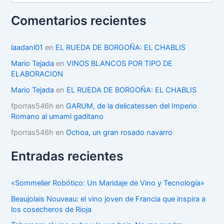
t
e
Comentarios recientes
g
o
r
laadanl01
en
EL RUEDA DE BORGOÑA: EL CHABLIS
í
Mario Tejada
en
VINOS BLANCOS POR TIPO DE
a
ELABORACION
s
Mario Tejada
en
EL RUEDA DE BORGOÑA: EL CHABLIS
fporras546h
en
GARUM, de la delicatessen del Imperio
Romano al umami gaditano
fporras546h
en
Ochoa, un gran rosado navarro
Entradas recientes
«Sommelier Robótico: Un Maridaje de Vino y Tecnología»
Beaujolais Nouveau: el vino joven de Francia que inspira a
los cosecheros de Rioja