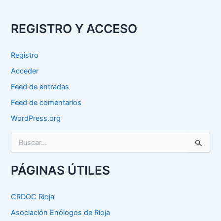
REGISTRO Y ACCESO
Registro
Acceder
Feed de entradas
Feed de comentarios
WordPress.org
B
u
s
c
PÁGINAS ÚTILES
a
r
p
CRDOC Rioja
o
Asociación Enólogos de Rioja
r