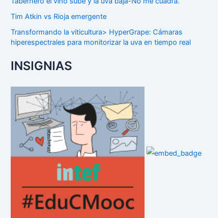
Tabernero el vino sube y la uva baja-No me cuadra.
Tim Atkin vs Rioja emergente
Transformando la viticultura> HyperGrape: Cámaras
hiperespectrales para monitorizar la uva en tiempo real
INSIGNIAS